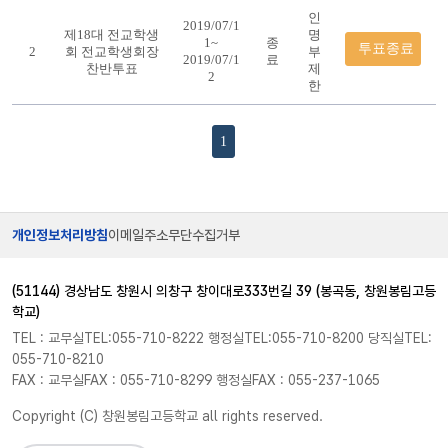
인
2019/07/1
제18대 전교학생
명
1~
종
투표종료
2
회 전교학생회장
부
2019/07/1
료
찬반투표
제
2
한
1
개인정보처리방침
이메일주소무단수집거부
(51144) 경상남도 창원시 의창구 창이대로333번길 39 (봉곡동, 창원봉림고등
학교)
TEL : 교무실TEL:055-710-8222 행정실TEL:055-710-8200 당직실TEL:
055-710-8210
FAX : 교무실FAX : 055-710-8299 행정실FAX : 055-237-1065
Copyright (C) 창원봉림고등학교 all rights reserved.