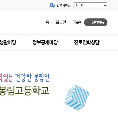
홈
로그인
꿈e온
전체메뉴
생활마당
정보공개마당
진로진학상담