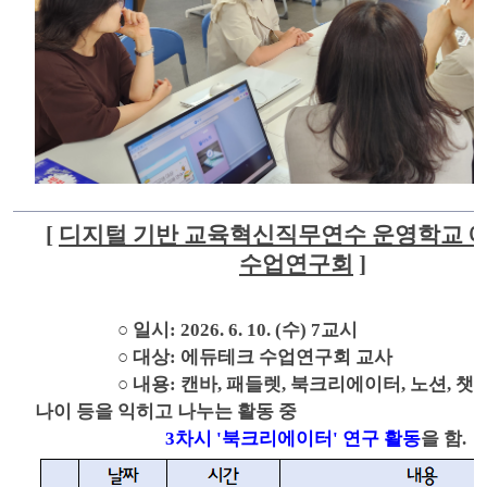
[
디지털 기반 교육혁신직무연수 운영학교 
수업연구회
]
○ 일시: 2026. 6. 10. (수) 7교시
○ 대상: 에듀테크 수업연구회 교사
○ 내용:
캔바, 패들렛, 북크리에이터, 노션,
챗G
나이 등을 익히고 나누는 활동 중
3차시 '북크리에이터' 연구 활동
을 함.