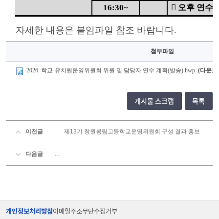
16:30~

오후 연수 
자세한 내용은 붙임파일 참조 바랍니다.
첨부파일
2026. 학교·유치원운영위원회 위원 및 담당자 연수 계획(발송).hwp
(다운로드
게시물 스크랩
목록
이전글
제13기 창원봉림고등학교운영위원회 구성 결과 홍보
다음글
제129회 창원봉림고등학교운영위원회 임시회 소집 공고
개인정보처리방침
이메일주소무단수집거부