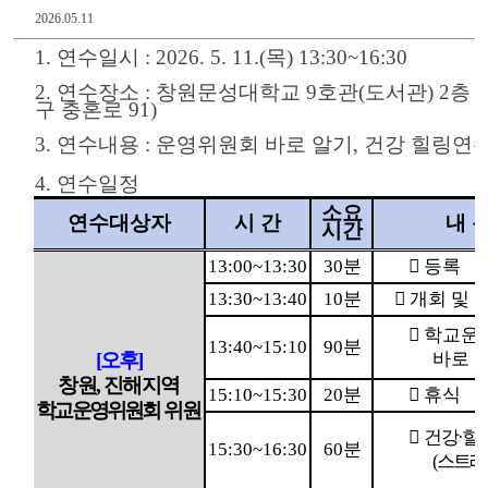
2026.05.11
1. 연수일시 : 2026. 5. 11.(목) 13:30~16:30
2. 연수장소 : 창원문성대학교 9호관(도서관) 2층
구 충혼로 91)
3. 연수내용
: 운영위원회 바로 알기, 건강 힐링연
4. 연수일정
소요
연수대상자
시 간
내 
시간
13:00~13:30
30
분

등록
13:30~13:40
10
분

개회 및 

학교운
13:40~15:10
90
분
[
오후
]
바로 
창원
,
진해지역
15:10~15:30
20
분

휴식
학교운영위원회
위원

건강
·
힐
15:30~16:30
60
분
(
스트레