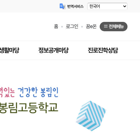
홈
로그인
꿈e온
전체메뉴
생활마당
정보공개마당
진로진학상담